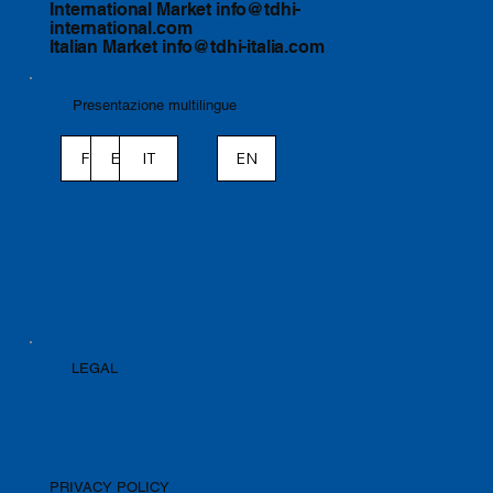
International Market
info@tdhi-
international.com
Italian Market
info@tdhi-italia.com
Presentazione multilingue
ES
IT
EN
FR
LEGAL
PRIVACY POLICY