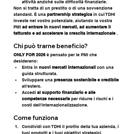
attività anziché sulle difficoltà finanziarie.
Non si tratta di un prestito o di una sovvenzione 
standard. È una 
partnership strategica
 in cui TDHI 
investe nel vostro potenziale, aiutando la vostra 
PMI 
ad entrare in nuovi mercati, ad aumentare il 
fatturato e ad accelerare la crescita internazionale
 .
Chi può trarne beneficio?
ONLY FOR 2026
 è pensato per le PMI che 
desiderano:
Entra in 
nuovi mercati internazionali
 con una 
guida strutturata.
Sviluppare una 
presenza sostenibile e credibile
all'estero.
Accedi 
al supporto finanziario e alle 
competenze necessarie
 per ridurre i rischi e i 
costi dell'internazionalizzazione.
Come funziona
Condividi con TDHI il profilo della tua azienda, i 
tuoi prodotti e i tuoi obiettivi strategici.